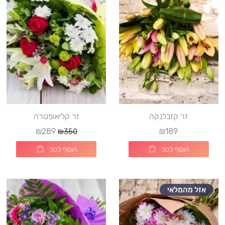
זר קזבלנקה
זר קליאופטרה
₪289
₪189
₪350
הוסף לסל
הוסף לסל
אזל מהמלאי