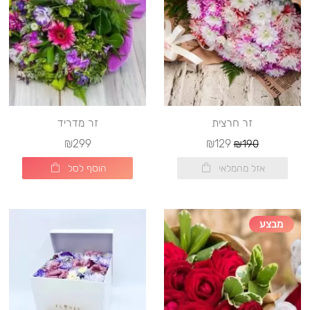
זר חרצית
זר מדריד
₪299
₪129
₪190
אזל מהמלאי
הוסף לסל
מבצע