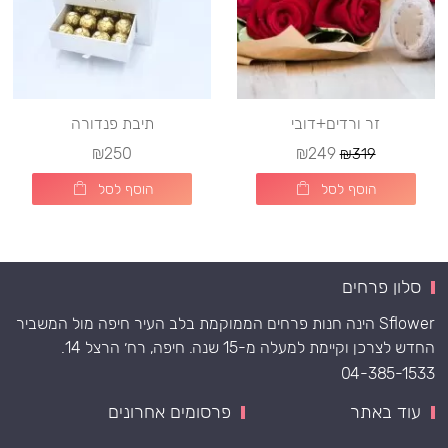
זר ורדים+דובי
תיבת פנדורה
₪250
₪249
₪319
הוסף לסל
הוסף לסל
סלון פרחים
Sflower הינה חנות פרחים הממוקמת בלב העיר חיפה מול המשביר
החדש לצרכן וקיימת למעלה מ-15 שנה. חיפה, רח׳ הרצל 14.
04-385-1533
עוד באתר
פרסומים אחרונים