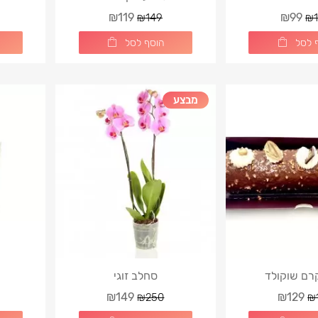
₪119
₪99
₪149
₪1
 לסל
הוסף לסל
מבצע
רם שוקולד
סחלב זוגי
₪149
₪129
₪250
₪