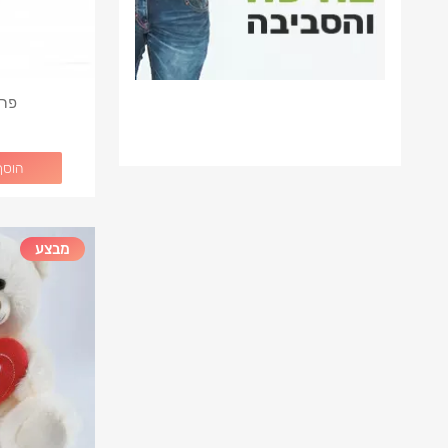
פרר
הוסף
מבצע