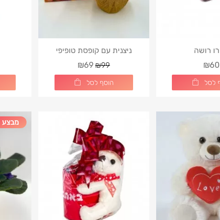
ו רושה
ניצנית עם קופסת טופיפי
₪69
₪60
₪99
 לסל
הוסף לסל
מבצע