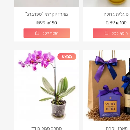
סיגלית גדולה
מארז יוקרתי "טפרברג"
₪99
₪89
₪150
₪100
הוסף לסל
הוסף לסל
מבצע
מארז יוקרתי
סחלב סגול בודד