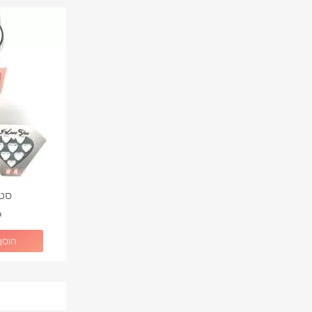
סט "ty
9
הוסף