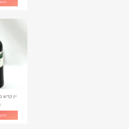
הוסף
יין קדש ברנ
0
הוסף