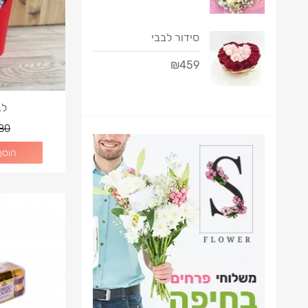
סידור לבבי
₪459
לב
80
הוסף