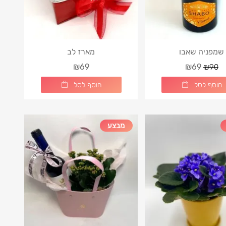
שמפניה שאבו
מארז לב
₪69
₪69
₪90
הוסף לסל
הוסף לסל
מבצע