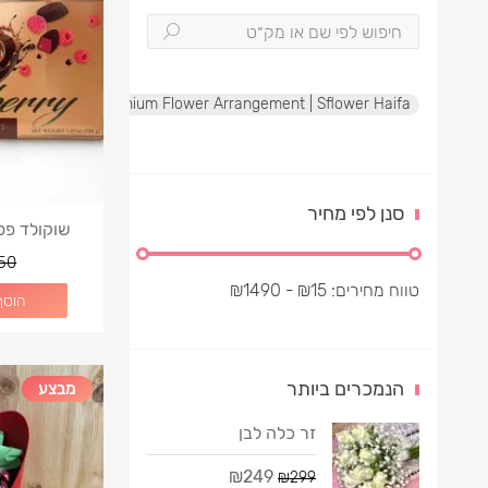
te Rose Box | Premium Flower Arrangement | Sflower Haifa
סנן לפי מחיר
s”
50
טווח מחירים:
15
₪
- ₪
1490
הוסף
הנמכרים ביותר
מבצע
זר כלה לבן
₪249
₪299