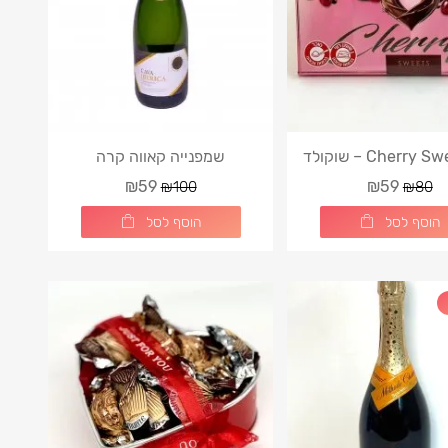
🍒 Cherry Sweets – שוקולד
שמפנייה קאווה קרה
עם דובדבן
₪59
₪59
₪100
₪80
הוסף לסל
הוסף לסל