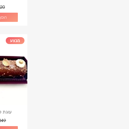
20
הוסף
מבצע
עוגת ק
149