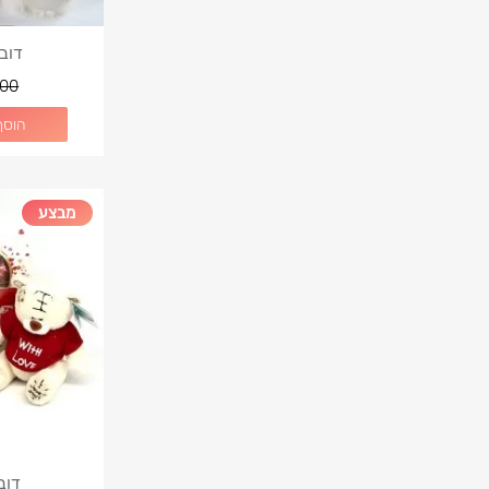
דוב
00
הוסף
מבצע
דוב