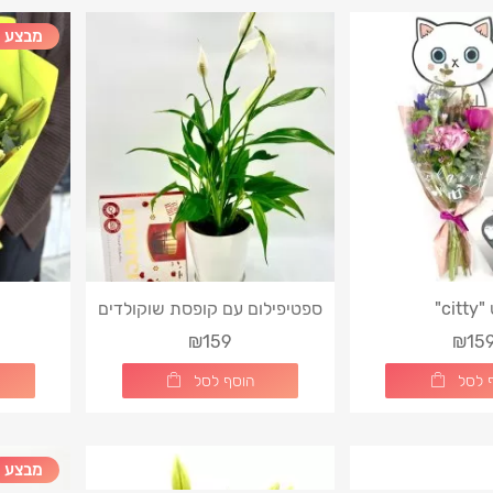
מבצע
сit"
ספטיפילום עם קופסת שוקולדים
מרסי
₪159
₪15
 לסל
הוסף לסל
מבצע