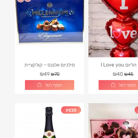
ום I Love you
מילניום אלגנס – קולקציית
שוקולד פרמיום
₪49
₪40
₪70
₪45
הוסף לסל
הוסף לסל
מבצע