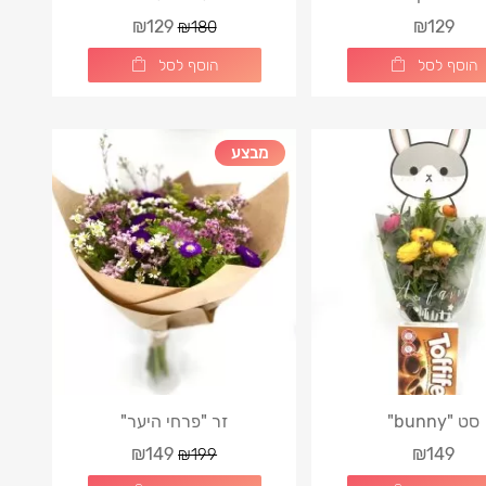
₪129
₪129
₪180
הוסף לסל
הוסף לסל
מבצע
סט "bunny"
זר "פרחי היער"
₪149
₪149
₪199