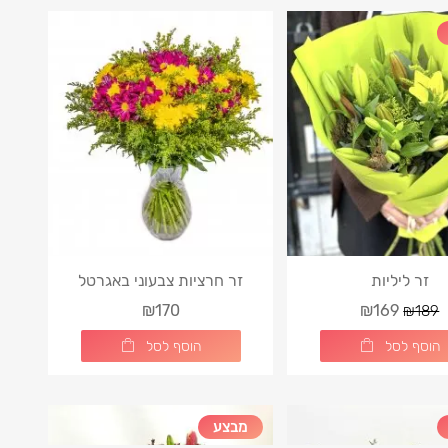
זר ליליות
זר חרציות צבעוני באגרטל
₪170
₪169
₪189
הוסף לסל
הוסף לסל
מבצע