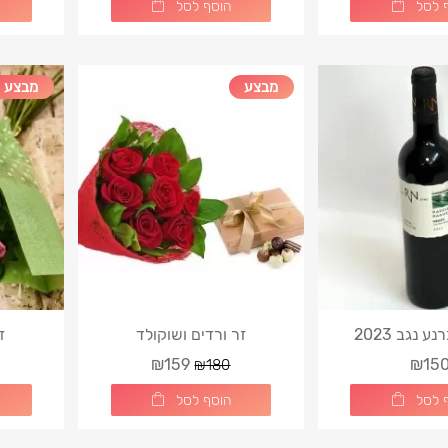
 לסל
הוסף לסל
מבצע
מבצע
ע נגב 2023
זר ורדים ושוקולד
זר
₪159
₪15
₪180
 לסל
הוסף לסל