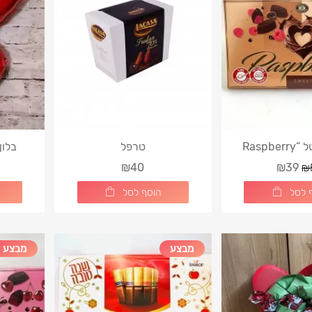
Luxury Red & Whi
שוקולד פטל “Raspberry
טרפל
בלון הלי
Sweet
₪40
₪39
₪
 לסל
הוסף לסל
מבצע
מבצע