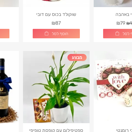
י באהבה
שוקולד בכוס עם דובי
₪87
₪79
₪1
 לסל
הוסף לסל
מבצע
י רומנטי
ספטיפילום עם קופסת טופיפי