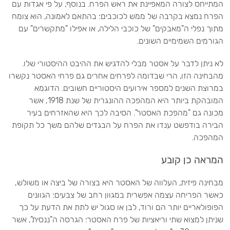
המתייחס לצורה המאפיינת את ראש הפרח. בנוסף, על פי אגדות עם
הפרח נמצא בקרבה של ממש לכוכבים: בהתאם לאמונה, הוא צומח
מתוך נפלי ה"מאבקים" של כוכבי הלילה, או אפילו "מתקשרים" עם
הגורמים השמימיים השונים.
לא ניתן לדבר על אסטר מבלי להדגיש את ההיבט ההיסטורי שלו.
מהבחינה הזו, הרי שבדומה לפרחים אחרים גם פרחי האסטר נקשרו
במרוצת השנים למספר אירועים היסטוריים חשובים. הדוגמא
המובהקת ביותר היא המהפכה ההונגרית של שנת 1918, אשר
מכונה גם "מהפכת האסטר". הסיבה לכך היא שהאזרחים בעיר
הבירה בודפשט ענדו את הפרח על הבגדים שלהם משך כל תקופת
המהפכה.
המראה כן קובע
מבחינה פיזית, העלווה של האסטר היא בצורה של ביצה או משולש,
כאשר הפריחה עצמה אפשרית במגוון רחב של צבעים: הגוונים
הפופולאריים יותר הם ורוד, לבן או סגול יש לתת את הדעת על כך
שניתן למצוא שתי וריאציות של פרח האסטר: הגרסה ה"ננסית", אשר