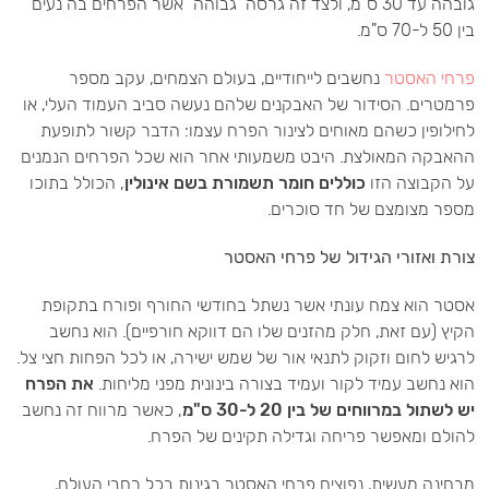
גובהה עד 30 ס"מ, ולצד זה גרסה "גבוהה" אשר הפרחים בה נעים
בין 50 ל-70 ס"מ.
פרחי האסטר
נחשבים לייחודיים, בעולם הצמחים, עקב מספר
פרמטרים. הסידור של האבקנים שלהם נעשה סביב העמוד העלי, או
לחילופין כשהם מאוחים לצינור הפרח עצמו: הדבר קשור לתופעת
ההאבקה המאולצת. היבט משמעותי אחר הוא שכל הפרחים הנמנים
על הקבוצה הזו
כוללים חומר תשמורת בשם אינולין
, הכולל בתוכו
מספר מצומצם של חד סוכרים.
צורת ואזורי הגידול של פרחי האסטר
אסטר הוא צמח עונתי אשר נשתל בחודשי החורף ופורח בתקופת
הקיץ (עם זאת, חלק מהזנים שלו הם דווקא חורפיים). הוא נחשב
לרגיש לחום וזקוק לתנאי אור של שמש ישירה, או לכל הפחות חצי צל.
הוא נחשב עמיד לקור ועמיד בצורה בינונית מפני מליחות.
את הפרח
יש לשתול במרווחים של בין 20 ל-30 ס"מ
, כאשר מרווח זה נחשב
להולם ומאפשר פריחה וגדילה תקינים של הפרח.
מבחינה מעשית, נפוצים פרחי האסטר בגינות בכל רחבי העולם,