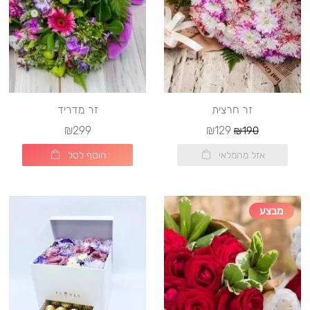
זר חרצית
זר מדריד
₪299
₪129
₪190
אזל מהמלאי
הוסף לסל
מבצע