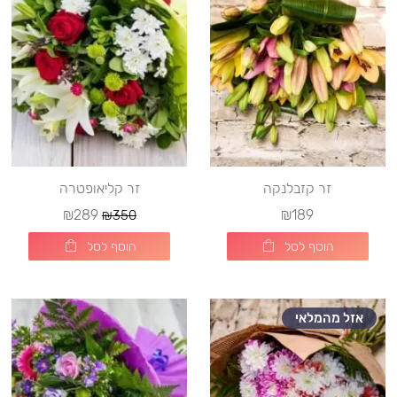
זר קזבלנקה
זר קליאופטרה
₪289
₪189
₪350
הוסף לסל
הוסף לסל
אזל מהמלאי