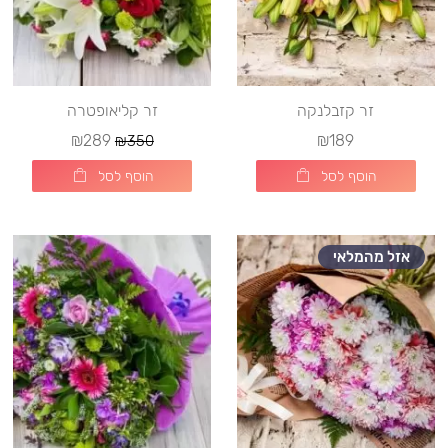
זר קזבלנקה
זר קליאופטרה
₪289
₪189
₪350
הוסף לסל
הוסף לסל
אזל מהמלאי