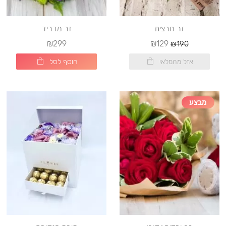
זר חרצית
זר מדריד
₪299
₪129
₪190
אזל מהמלאי
הוסף לסל
מבצע