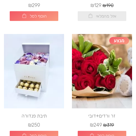
₪299
₪129
₪190
אזל מהמלאי
הוסף לסל
מבצע
זר ורדים+דובי
תיבת פנדורה
₪250
₪249
₪319
הוסף לסל
הוסף לסל