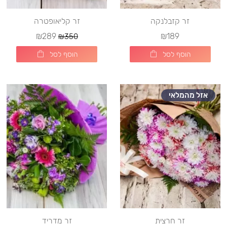
זר קזבלנקה
זר קליאופטרה
₪289
₪189
₪350
הוסף לסל
הוסף לסל
אזל מהמלאי
זר חרצית
זר מדריד