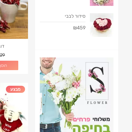
סידור לבבי
₪459
דוב
29
הוסף
מבצע