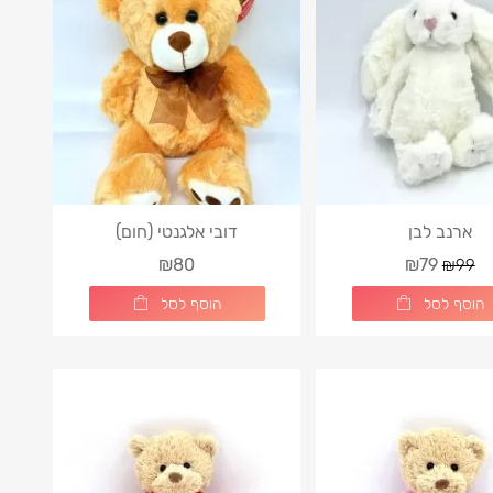
ארנב לבן
דובי אלגנטי (חום)
₪80
₪79
₪99
הוסף לסל
הוסף לסל