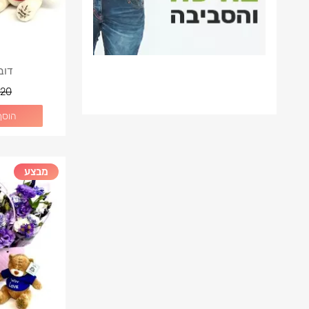
דוב
20
הוסף
מבצע