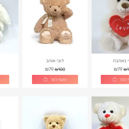
Luxury Red & Whi
י באהבה
דובי אוהב
₪79
₪79
₪100
₪1
 לסל
הוסף לסל