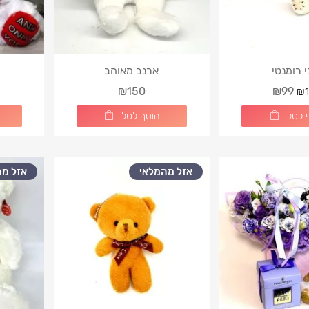
י רומנטי
ארנב מאוהב
₪150
₪99
₪1
 לסל
הוסף לסל
אזל מהמלאי
אזל מה