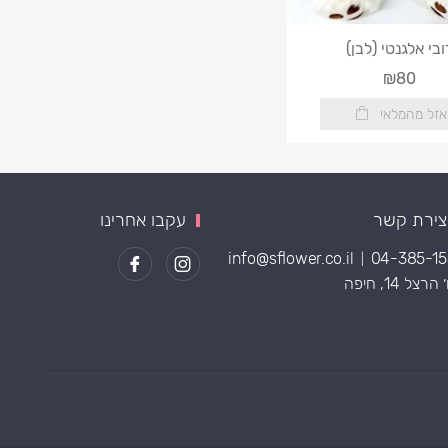
ובי אלגנטי (לבן)
₪80
אזל מהמלאי
צירת קשר
עקבו אחרינו
info@sflower.co.il
04-385-1
|
רצל 14, חיפה