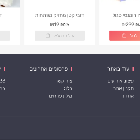
רומנטי סגול
דובי קטן מחזיק מפתחות
ד
₪19
₪299
₪25
₪
 לסל
אזל מהמלאי
עוד באתר
פרסומים אחרונים
י
עיצוב אירועים
צור קשר
533
תקנון אתר
בלוג
רח׳ ה
אודות
מילון פרחים