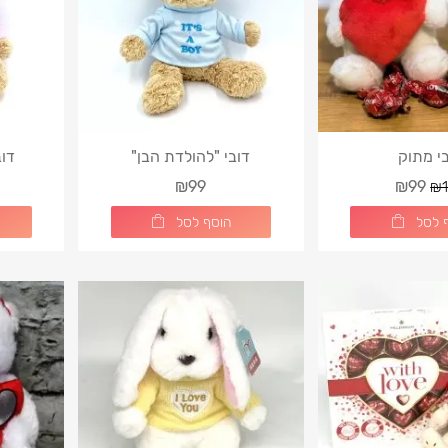
י מתוק
דובי "להולדת הבן"
דו
₪99
₪99
₪1
 לסל
הוסף לסל