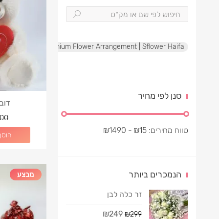
te Rose Box | Premium Flower Arrangement | Sflower Haifa
סנן לפי מחיר
דוב
00
טווח מחירים:
15
₪
- ₪
1490
הוסף
הנמכרים ביותר
מבצע
זר כלה לבן
₪249
₪299