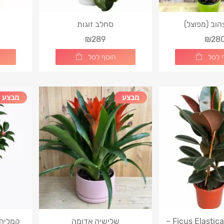
וב (מפוצל)
סחלב זוגות
₪289
₪28
 לסל
הוסף לסל
מבצע
מבצע
Ficus Elastica Burgundy –
שלישיה אדומה
קמליה 