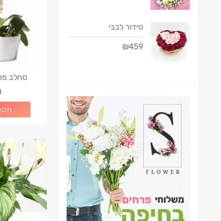
סידור לבבי
₪459
סחלב מפ
0
הוסף