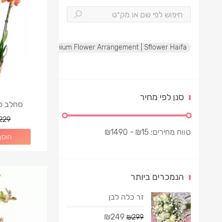
te Rose Box | Premium Flower Arrangement | Sflower Haifa
סנן לפי מחיר
סחלב כת
229
טווח מחירים:
15
₪
- ₪
1490
הוסף
הנמכרים ביותר
זר כלה לבן
₪249
₪299