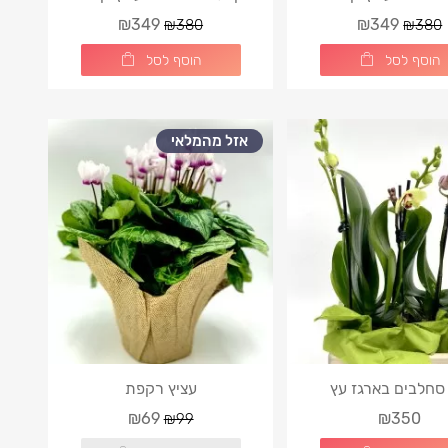
₪349
₪349
₪380
₪380
הוסף לסל
הוסף לסל
אזל מהמלאי
סחלבים בארגז עץ
עציץ רקפת
₪69
₪350
₪99