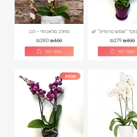
וקד “שמש טרופית” 🌿
סחלב מלאכותי - לבן
₪280
₪279
₪300
₪300
הוסף לסל
הוסף לסל
מבצע