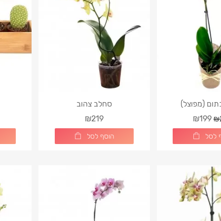
Luxury Red & Whi
ום (מפוצל)
סחלב צהוב
ק
₪219
₪199
₪
 לסל
הוסף לסל