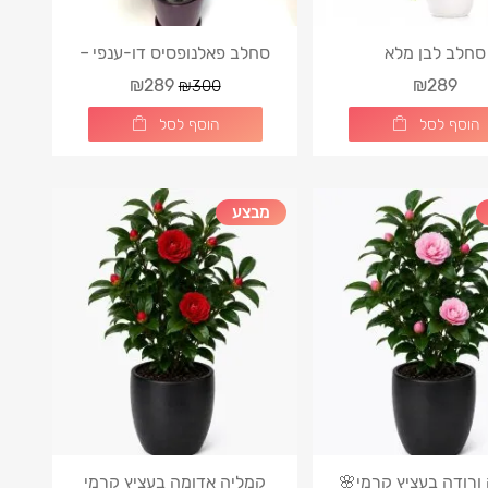
סחלב לבן מלא
סחלב פאלנופסיס דו-ענפי –
לילה קסום
₪289
₪289
₪300
הוסף לסל
הוסף לסל
מבצע
ורודה בעציץ קרמי🌸
קמליה אדומה בעציץ קרמי