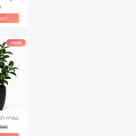
פיקוס אלס
0
הוסף
מבצע
קמליה לבנ
380