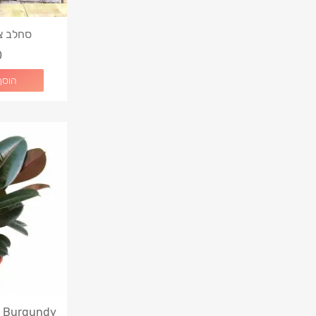
סחלב צה
0
הוסף