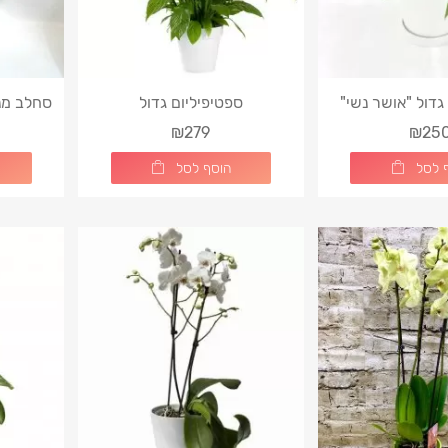
גדול "אושר נשי"
ספטיפיליום גדול
סחלב מנ
בכלי
₪279
₪25
 לסל
הוסף לסל