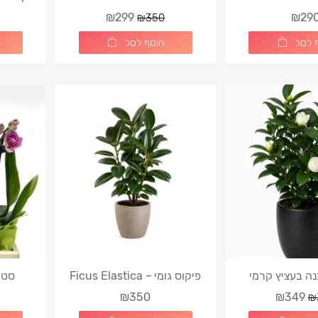
טיקה בורגונדי
₪299
₪29
₪350
 לסל
הוסף לסל
ה בעציץ קרמי
פיקוס גומי – Ficus Elastica
סט 
₪350
₪349
₪