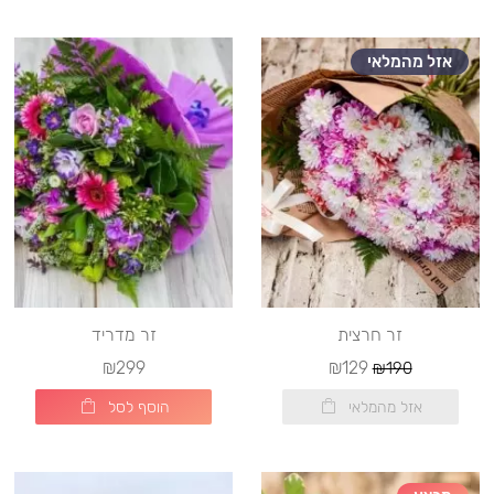
אזל מהמלאי
זר חרצית
זר מדריד
₪299
₪129
₪190
אזל מהמלאי
הוסף לסל