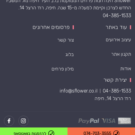
Sflower הינה חנות פרחים הממוקמת בלב העיר חיפה מול המשביר
החדש לצרכן וקיימת למעלה מ-15 שנה. חיפה, רח׳ הרצל 14.
04-385-1533
עוד באתר
פרסומים אחרונים
עיצוב אירועים
צור קשר
תקנון אתר
בלוג
אודות
מילון פרחים
יצירת קשר
info@sflower.co.il
04-385-1533
|
רח׳ הרצל 14, חיפה
074-703-3555
להזמנות בוואטסאפ