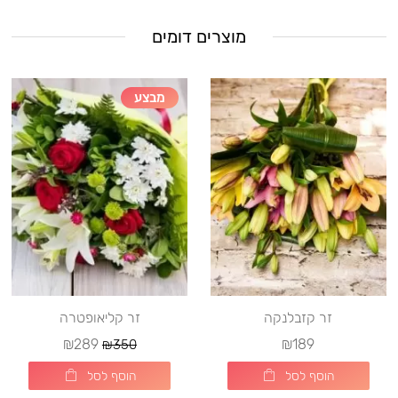
מוצרים דומים
מבצע
זר קזבלנקה
זר קליאופטרה
₪289
₪189
₪350
הוסף לסל
הוסף לסל