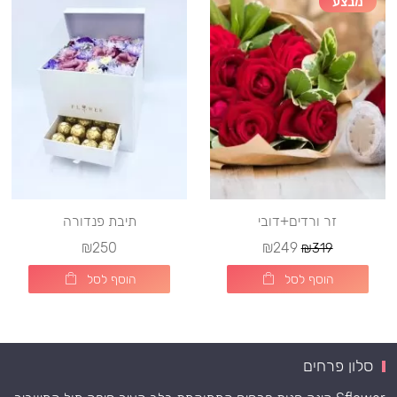
מבצע
זר ורדים+דובי
תיבת פנדורה
₪250
₪249
₪319
הוסף לסל
הוסף לסל
סלון פרחים