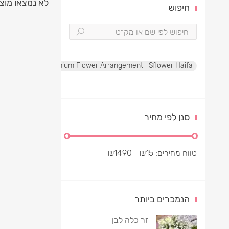
לא נמצאו מוצ
חיפוש
te Rose Box | Premium Flower Arrangement | Sflower Haifa
סנן לפי מחיר
טווח מחירים:
15
₪
- ₪
1490
הנמכרים ביותר
זר כלה לבן