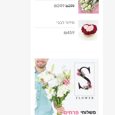
₪249
₪299
סידור לבבי
₪459