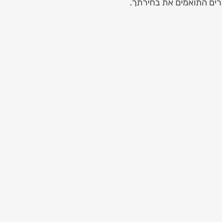
רים התואמים את בחירתך.
Luxury Red & Whi