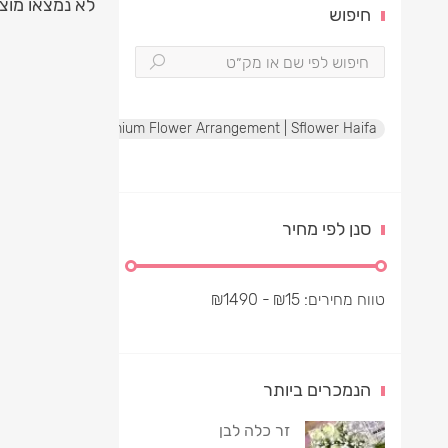
לא נמצאו מוצ
חיפוש
te Rose Box | Premium Flower Arrangement | Sflower Haifa
סנן לפי מחיר
טווח מחירים:
15
₪
- ₪
1490
הנמכרים ביותר
זר כלה לבן