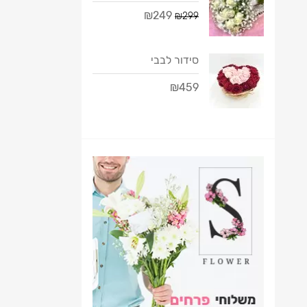
₪249
₪299
סידור לבבי
₪459