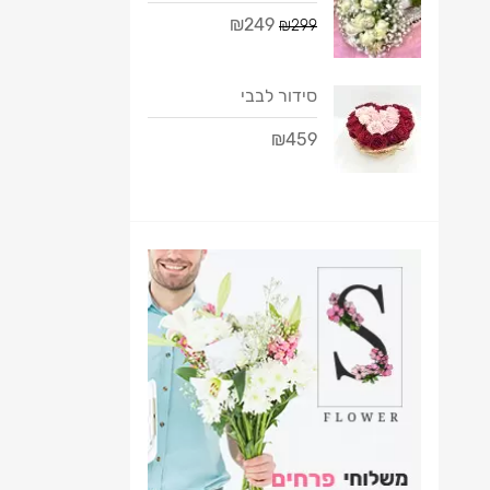
₪249
₪299
סידור לבבי
₪459