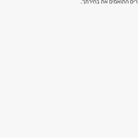
רים התואמים את בחירתך.
Luxury Red & Whi