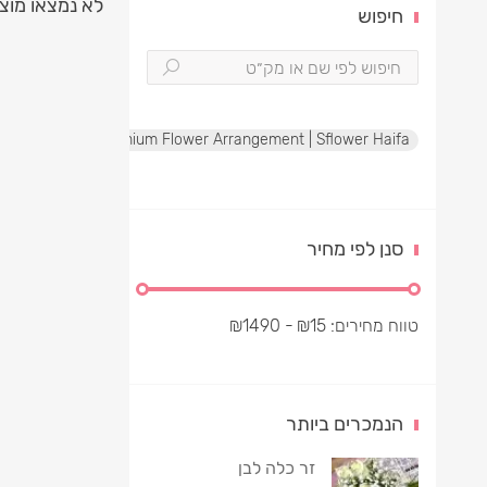
לא נמצאו מוצ
חיפוש
te Rose Box | Premium Flower Arrangement | Sflower Haifa
סנן לפי מחיר
טווח מחירים:
15
₪
- ₪
1490
הנמכרים ביותר
זר כלה לבן