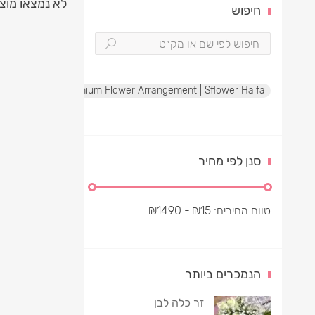
לא נמצאו מוצ
חיפוש
te Rose Box | Premium Flower Arrangement | Sflower Haifa
סנן לפי מחיר
טווח מחירים:
15
₪
- ₪
1490
הנמכרים ביותר
זר כלה לבן