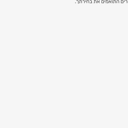
רים התואמים את בחירתך.
Luxury Red & Whi