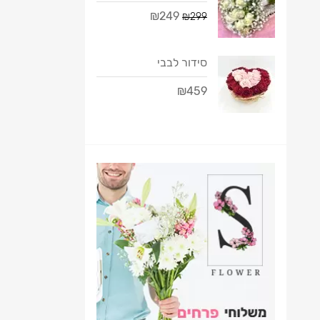
₪249
₪299
סידור לבבי
₪459