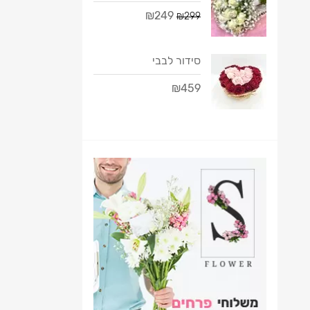
₪249
₪299
סידור לבבי
₪459