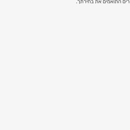
רים התואמים את בחירתך.
Luxury Red & Whi