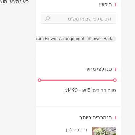
לא נמצאו מוצ
חיפוש
te Rose Box | Premium Flower Arrangement | Sflower Haifa
סנן לפי מחיר
טווח מחירים:
15
₪
- ₪
1490
הנמכרים ביותר
זר כלה לבן