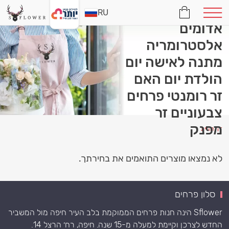
זר פרחים ורדים
RU
אדומים
אלסטרומריה
מתנה לאישה יום
הולדת יום האם
זר רומנטי פרחים
צבעוניים זר
מפנק
דף הבית
לא נמצאו מוצרים התואמים את בחירתך.
סלון פרחים
Sflower הינה חנות פרחים הממוקמת בלב העיר חיפה מול המשביר
החדש לצרכן וקיימת למעלה מ-15 שנה. חיפה, רח׳ הרצל 14.