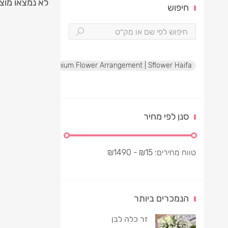
לא נמצאו מוצ
חיפוש
te Rose Box | Premium Flower Arrangement | Sflower Haifa
סנן לפי מחיר
טווח מחירים:
15
₪
- ₪
1490
הנמכרים ביותר
זר כלה לבן