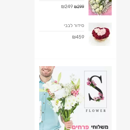
₪249
₪299
סידור לבבי
₪459