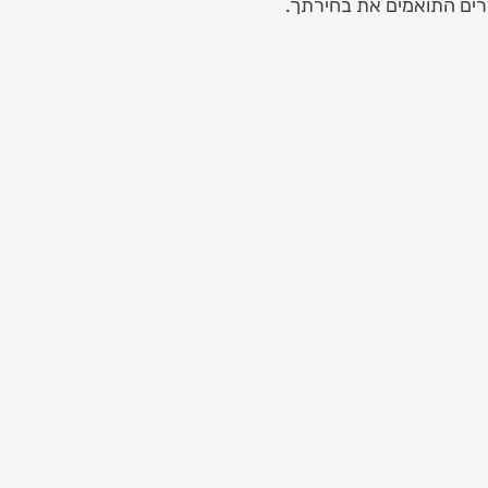
רים התואמים את בחירתך.
Luxury Red & Whi