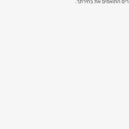
רים התואמים את בחירתך.
Luxury Red & Whi