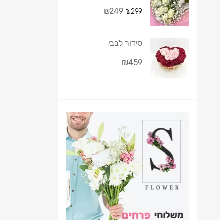
₪249
₪299
סידור לבבי
₪459