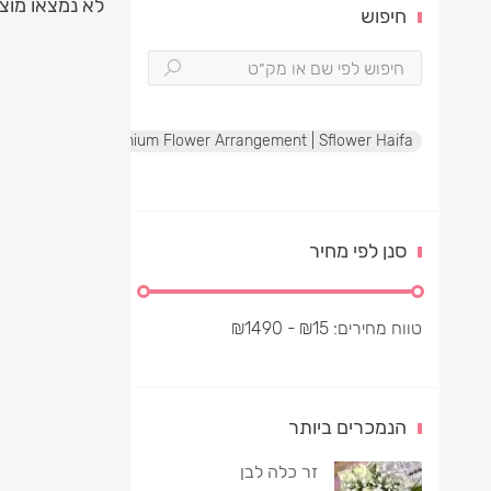
לא נמצאו מוצ
חיפוש
te Rose Box | Premium Flower Arrangement | Sflower Haifa
סנן לפי מחיר
טווח מחירים:
15
₪
- ₪
1490
הנמכרים ביותר
זר כלה לבן