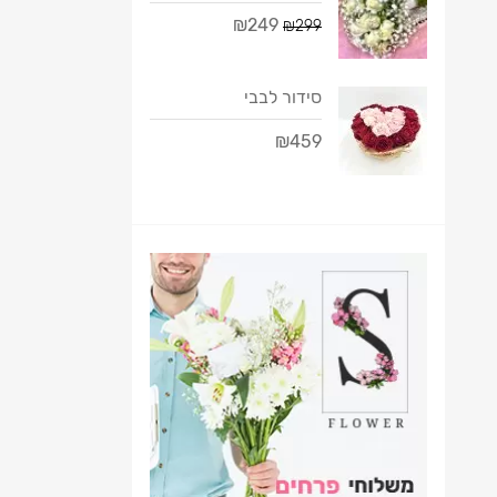
₪249
₪299
סידור לבבי
₪459