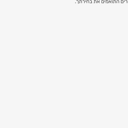
רים התואמים את בחירתך.
Luxury Red & Whi