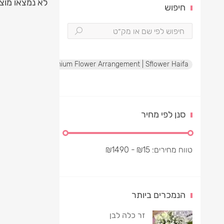
לא נמצאו מוצ
חיפוש
te Rose Box | Premium Flower Arrangement | Sflower Haifa
סנן לפי מחיר
טווח מחירים:
15
₪
- ₪
1490
הנמכרים ביותר
זר כלה לבן