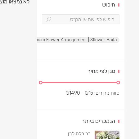
לא נמצאו מוצ
חיפוש
te Rose Box | Premium Flower Arrangement | Sflower Haifa
סנן לפי מחיר
טווח מחירים:
15
₪
- ₪
1490
הנמכרים ביותר
זר כלה לבן