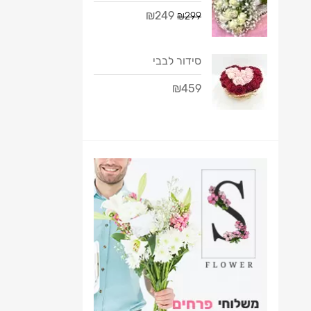
₪249
₪299
סידור לבבי
₪459