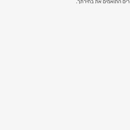
רים התואמים את בחירתך.
Luxury Red & Whi