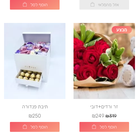
אזל מהמלאי
הוסף לסל
מבצע
זר ורדים+דובי
תיבת פנדורה
₪250
₪249
₪319
הוסף לסל
הוסף לסל