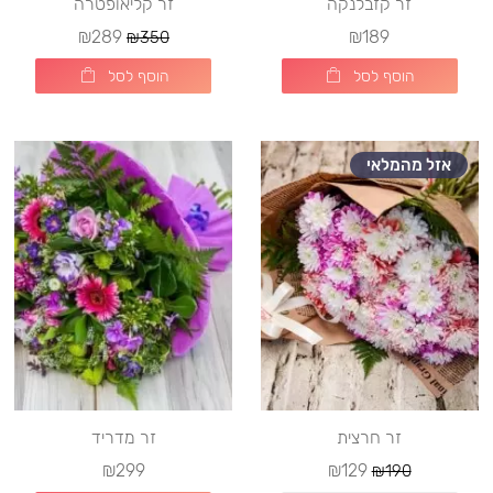
זר קזבלנקה
זר קליאופטרה
₪289
₪189
₪350
הוסף לסל
הוסף לסל
אזל מהמלאי
זר חרצית
זר מדריד
₪299
₪129
₪190