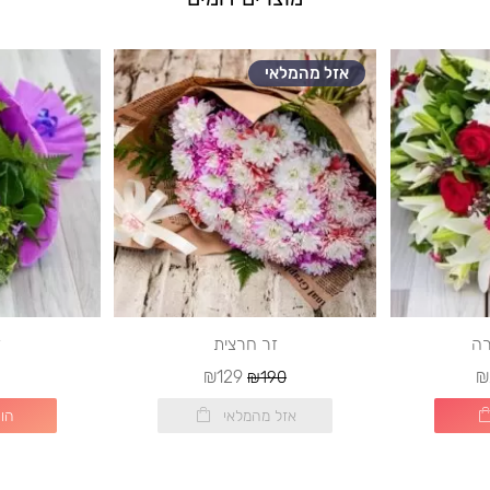
אזל מהמלאי
רה
זר חרצית
ז
₪129
₪
₪190
אזל מהמלאי
הו