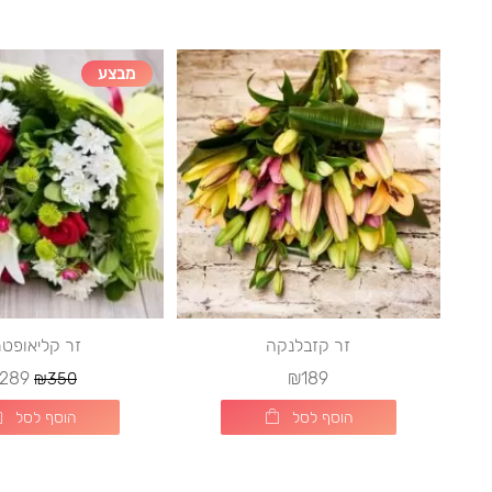
מבצע
זר קזבלנקה
זר קליאופט
289
₪189
₪350
הוסף לסל
הוסף לסל