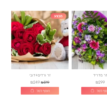
מבצע
ר מדריד
זר ורדים+דובי
₪249
₪299
₪319
סף לסל
הוסף לסל