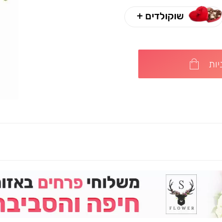
שוקולדים +
ות