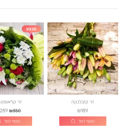
מבצע
זר קזבלנקה
זר קליאופט
289
₪189
₪350
הוסף לסל
הוסף לסל