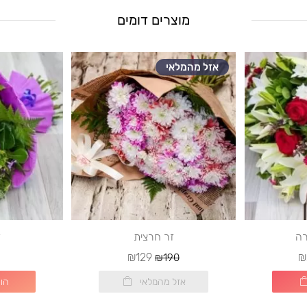
מוצרים דומים
אזל מהמלאי
רה
זר חרצית
ז
₪129
₪
₪190
אזל מהמלאי
הו