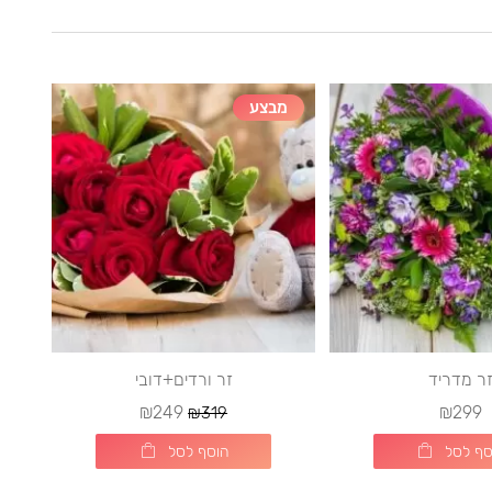
מבצע
ר מדריד
זר ורדים+דובי
₪249
₪299
₪319
סף לסל
הוסף לסל