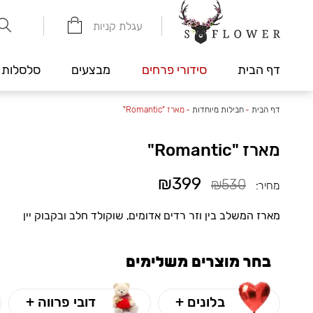
עגלת קניות
דף הבית
סידורי פרחים
מבצעים
סלסלות 
דף הבית
-
חבילות מיוחדות
-
מארז "Romantic"
מארז "Romantic"
₪399
₪530
מחיר:
מארז המשלב בין וזר רדים אדומים, שוקולד חלב ובקבוק יין
בחר מוצרים משלימים
בלונים +
דובי פרווה +