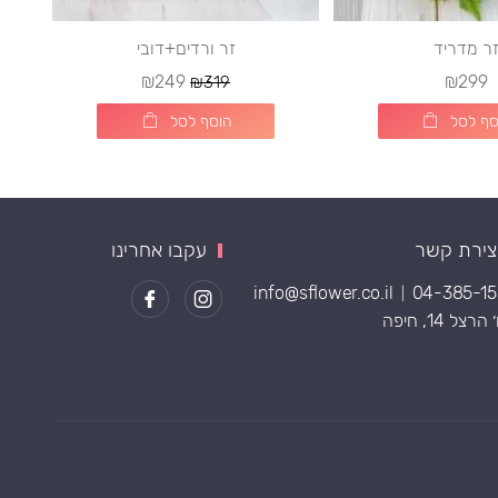
ר מדריד
זר ורדים+דובי
₪249
₪299
₪319
סף לסל
הוסף לסל
צירת קשר
עקבו אחרינו
info@sflower.co.il
04-385-1
|
רצל 14, חיפה