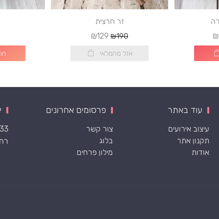
רה
זר חרצית
ז
₪129
₪
₪190
אזל מהמלאי
הו
עוד באתר
פרסומים אחרונים
י
עיצוב אירועים
צור קשר
533
תקנון אתר
בלוג
רח׳ ה
אודות
מילון פרחים