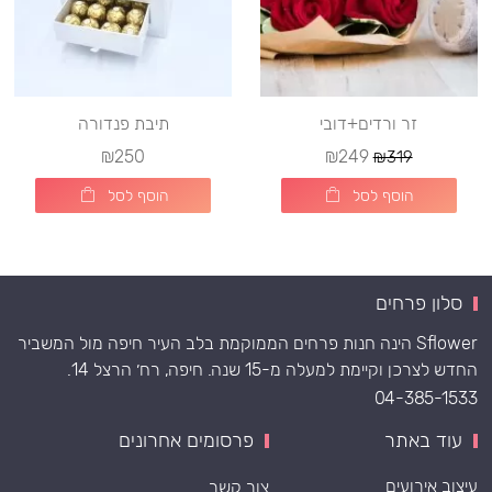
זר ורדים+דובי
תיבת פנדורה
₪250
₪249
₪319
הוסף לסל
הוסף לסל
סלון פרחים
Sflower הינה חנות פרחים הממוקמת בלב העיר חיפה מול המשביר
החדש לצרכן וקיימת למעלה מ-15 שנה. חיפה, רח׳ הרצל 14.
04-385-1533
עוד באתר
פרסומים אחרונים
עיצוב אירועים
צור קשר