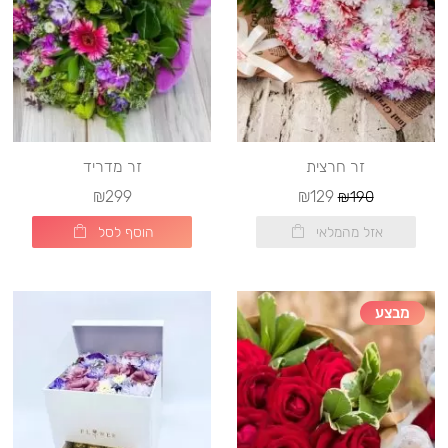
זר חרצית
זר מדריד
₪299
₪129
₪190
אזל מהמלאי
הוסף לסל
מבצע