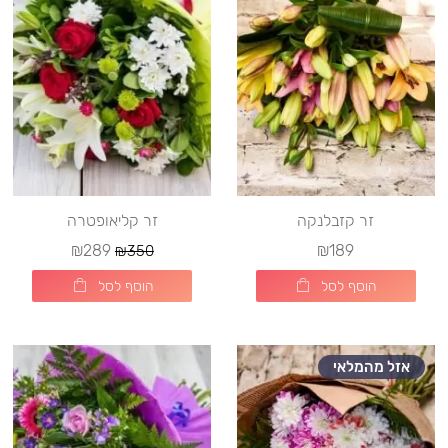
זר קזבלנקה
זר קליאופטרה
₪289
₪189
₪350
הוסף לסל
הוסף לסל
אזל מהמלאי