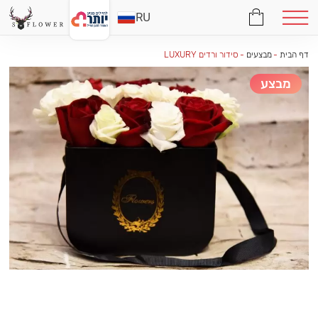
RU
דף הבית
-
מבצעים
-
סידור ורדים LUXURY
מבצע