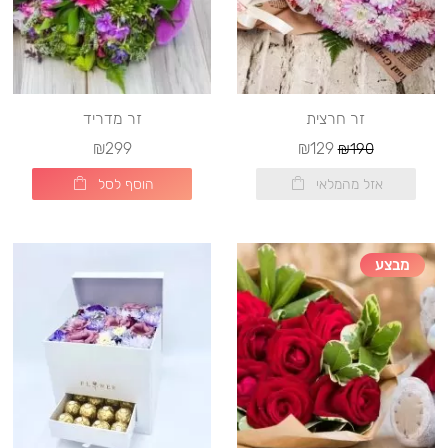
זר חרצית
זר מדריד
₪299
₪129
₪190
אזל מהמלאי
הוסף לסל
מבצע