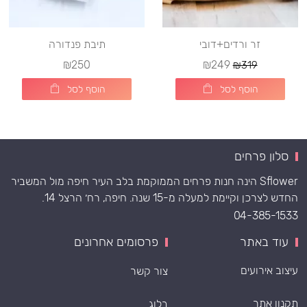
זר ורדים+דובי
תיבת פנדורה
₪250
₪249
₪319
הוסף לסל
הוסף לסל
סלון פרחים
Sflower הינה חנות פרחים הממוקמת בלב העיר חיפה מול המשביר
החדש לצרכן וקיימת למעלה מ-15 שנה. חיפה, רח׳ הרצל 14.
04-385-1533
עוד באתר
פרסומים אחרונים
עיצוב אירועים
צור קשר
תקנון אתר
בלוג