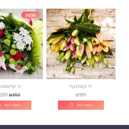
מבצע
זר קזבלנקה
זר קליאופט
289
₪189
₪350
הוסף לסל
הוסף לסל