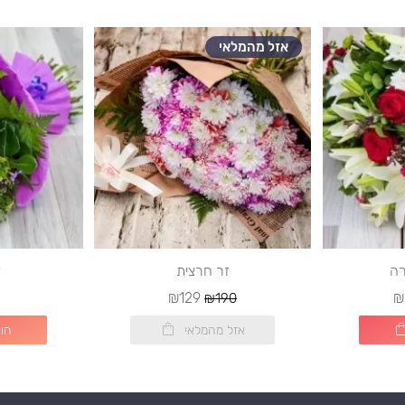
אזל מהמלאי
רה
זר חרצית
ז
₪129
₪
₪190
אזל מהמלאי
הו