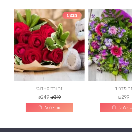
מבצע
ר מדריד
זר ורדים+דובי
₪249
₪299
₪319
סף לסל
הוסף לסל