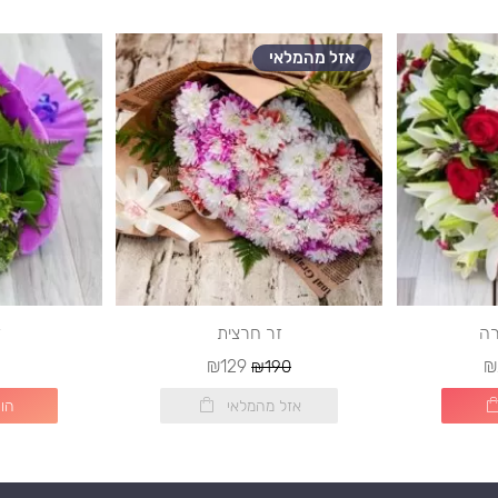
אזל מהמלאי
רה
זר חרצית
ז
₪129
₪
₪190
אזל מהמלאי
הו