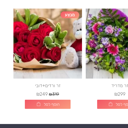
מבצע
ר מדריד
זר ורדים+דובי
₪249
₪299
₪319
סף לסל
הוסף לסל