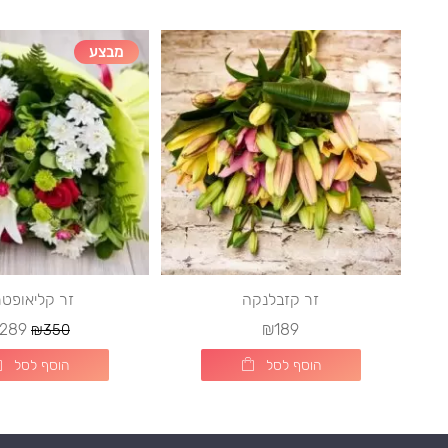
מבצע
זר קזבלנקה
זר קליאופט
289
₪189
₪350
הוסף לסל
הוסף לסל