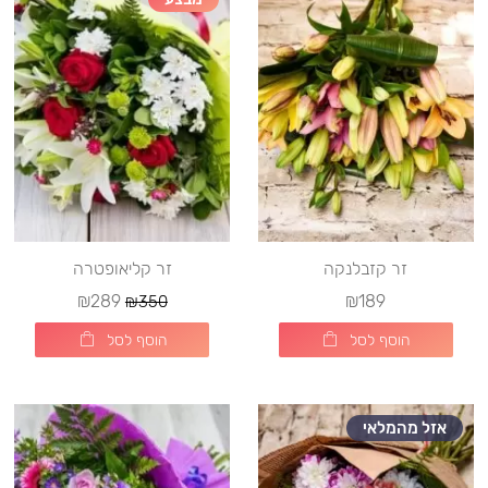
זר קזבלנקה
זר קליאופטרה
₪289
₪189
₪350
הוסף לסל
הוסף לסל
אזל מהמלאי