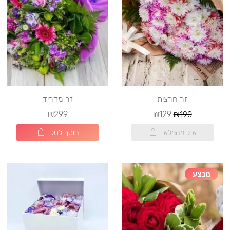
זר חרצית
זר מדריד
₪299
₪129
₪190
אזל מהמלאי
הוסף לסל
מבצע