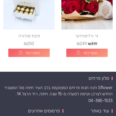
זר ורדים+דובי
תיבת פנדורה
₪250
₪249
₪319
הוסף לסל
הוסף לסל
סלון פרחים
Sflower הינה חנות פרחים הממוקמת בלב העיר חיפה מול המשביר
החדש לצרכן וקיימת למעלה מ-15 שנה. חיפה, רח׳ הרצל 14.
04-385-1533
עוד באתר
פרסומים אחרונים