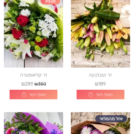
מבצע
זר קזבלנקה
זר קליאופטרה
₪289
₪189
₪350
הוסף לסל
הוסף לסל
אזל מהמלאי