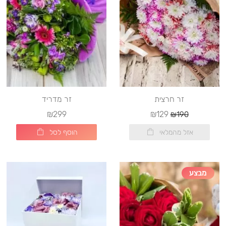
זר חרצית
זר מדריד
₪299
₪129
₪190
אזל מהמלאי
הוסף לסל
מבצע