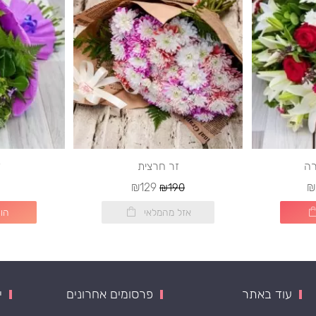
רה
זר חרצית
ז
₪129
₪
₪190
אזל מהמלאי
הו
עוד באתר
פרסומים אחרונים
י