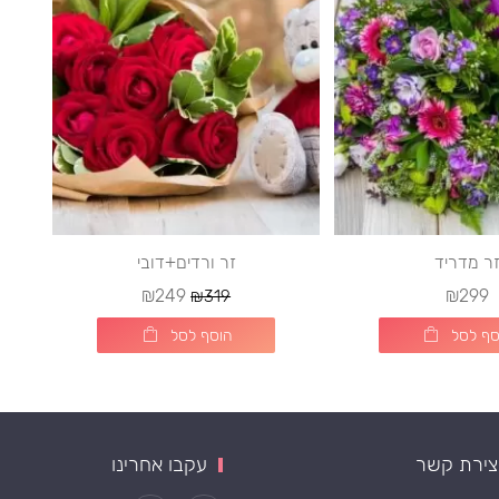
ר מדריד
זר ורדים+דובי
₪249
₪299
₪319
סף לסל
הוסף לסל
צירת קשר
עקבו אחרינו