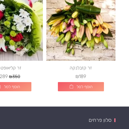
זר קזבלנקה
זר קליאופט
289
₪189
₪350
הוסף לסל
הוסף לסל
סלון פרחים