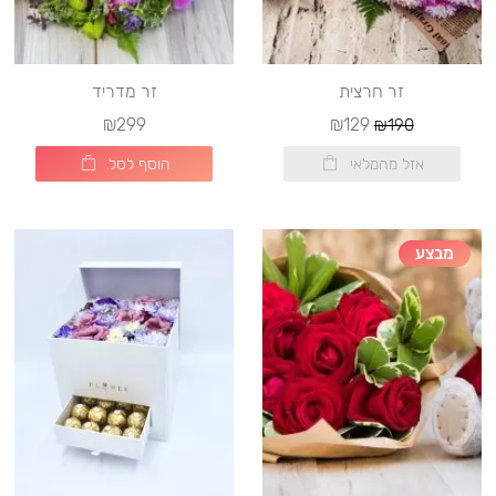
זר חרצית
זר מדריד
₪299
₪129
₪190
אזל מהמלאי
הוסף לסל
מבצע