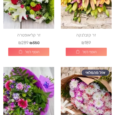
זר קזבלנקה
זר קליאופטרה
₪289
₪189
₪350
הוסף לסל
הוסף לסל
אזל מהמלאי