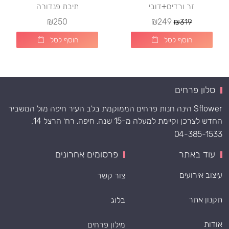
זר ורדים+דובי
תיבת פנדורה
₪250
₪249
₪319
הוסף לסל
הוסף לסל
סלון פרחים
Sflower הינה חנות פרחים הממוקמת בלב העיר חיפה מול המשביר
החדש לצרכן וקיימת למעלה מ-15 שנה. חיפה, רח׳ הרצל 14.
04-385-1533
עוד באתר
פרסומים אחרונים
עיצוב אירועים
צור קשר
תקנון אתר
בלוג
אודות
מילון פרחים