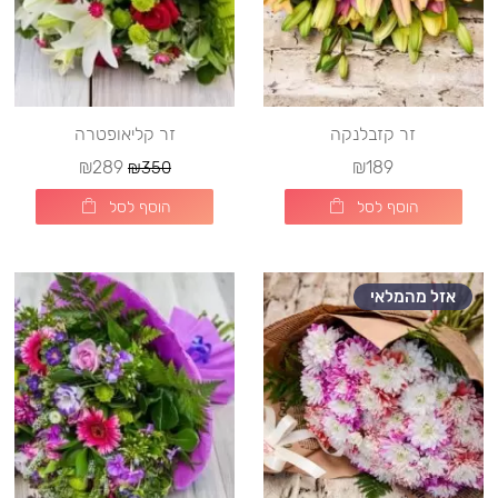
זר קזבלנקה
זר קליאופטרה
₪289
₪189
₪350
הוסף לסל
הוסף לסל
אזל מהמלאי