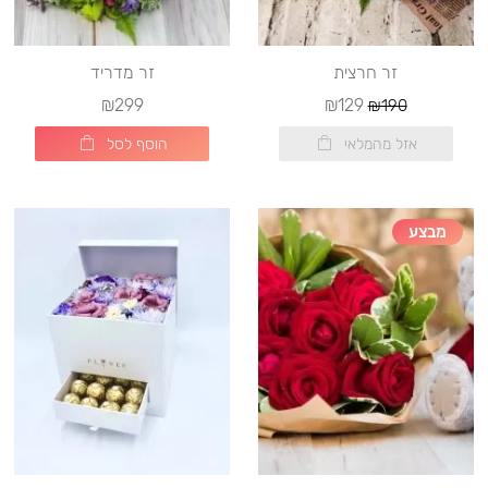
זר חרצית
זר מדריד
₪299
₪129
₪190
אזל מהמלאי
הוסף לסל
מבצע