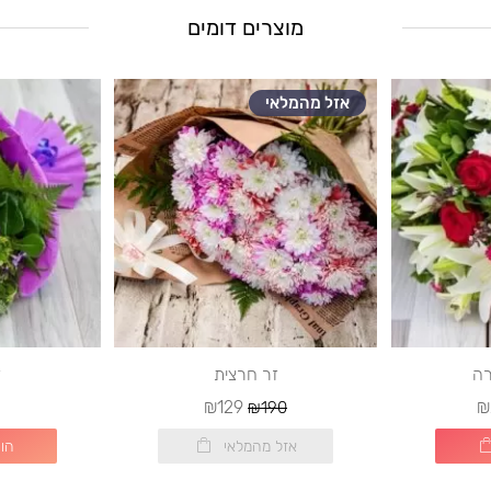
מוצרים דומים
אזל מהמלאי
רה
זר חרצית
ז
₪129
₪
₪190
אזל מהמלאי
הו