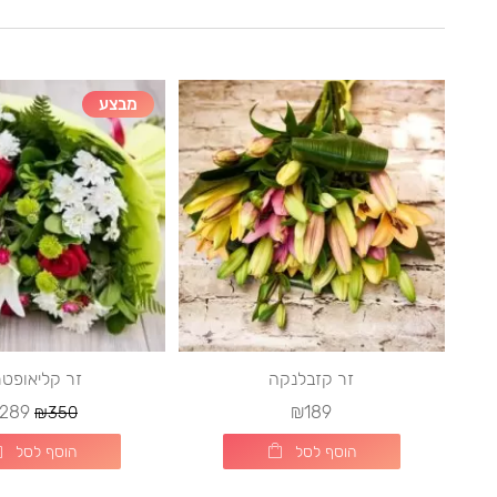
מבצע
זר קזבלנקה
זר קליאופט
289
₪189
₪350
הוסף לסל
הוסף לסל