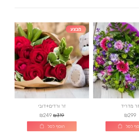
מבצע
ר מדריד
זר ורדים+דובי
₪249
₪299
₪319
סף לסל
הוסף לסל