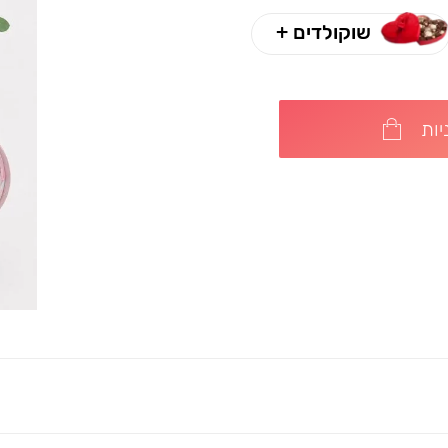
שוקולדים +
ות