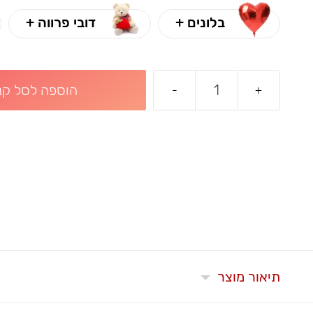
בלונים +
דובי פרווה +
הוספה לסל קני
-
+
תיאור מוצר