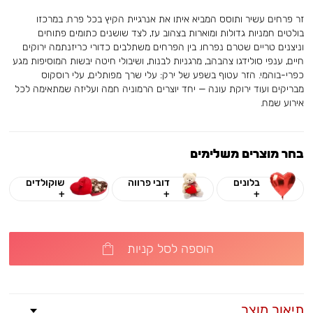
זר פרחים עשיר ותוסס המביא איתו את אנרגיית הקיץ בכל פרח. במרכזו
בולטים חמניות גדולות ומוארות בצהוב עז, לצד שושנים כתומים פתוחים
וניצנים טריים שטרם נפרחו. בין הפרחים משתלבים כדורי כריזנתמה ירוקים
חיים, ענפי סולידגו צהבהב, מרגניות לבנות, ושיבולי חיטה יבשות המוסיפות מגע
כפרי-בוהמי. הזר עטוף בשפע של ירק: עלי שרך מפותלים, עלי רוסקוס
מבריקים ועוד ירוקת עונה — יחד יוצרים הרמוניה חמה ועליזה שמתאימה לכל
אירוע שמח.
בחר מוצרים משלימים
בלונים
דובי פרווה
שוקולדים
+
+
+
הוספה לסל קניות
תיאור מוצר