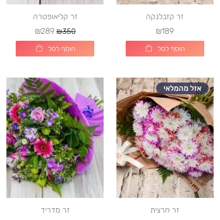
זר קזבלנקה
זר קליאופטרה
₪289
₪189
₪350
הוסף לסל
הוסף לסל
אזל מהמלאי
זר חרצית
זר מדריד