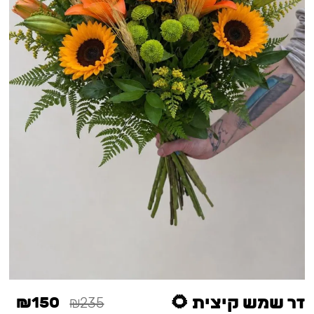
זר שמש קיצית 🌻
₪150
₪235