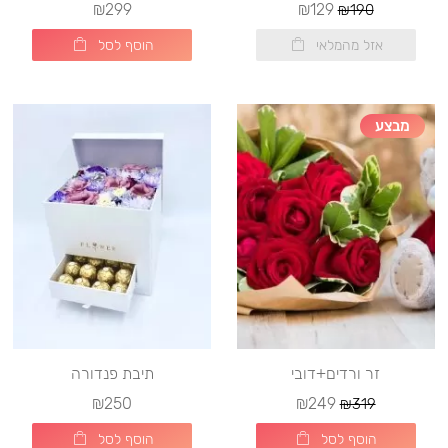
₪299
₪129
₪190
אזל מהמלאי
הוסף לסל
מבצע
זר ורדים+דובי
תיבת פנדורה
₪250
₪249
₪319
הוסף לסל
הוסף לסל