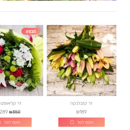
מבצע
זר קזבלנקה
זר קליאופט
289
₪189
₪350
הוסף לסל
הוסף לסל