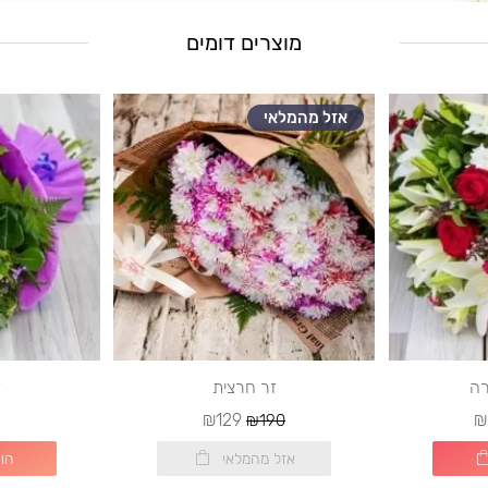
מוצרים דומים
אזל מהמלאי
רה
זר חרצית
ז
₪129
₪
₪190
אזל מהמלאי
הו