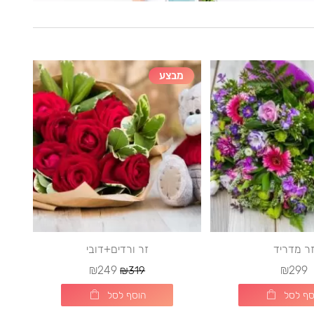
מבצע
ר מדריד
זר ורדים+דובי
₪249
₪299
₪319
סף לסל
הוסף לסל