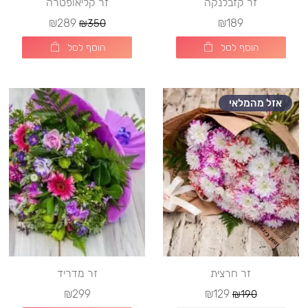
זר קזבלנקה
זר קליאופטרה
₪289
₪189
₪350
הוסף לסל
הוסף לסל
אזל מהמלאי
זר חרצית
זר מדריד
₪299
₪129
₪190