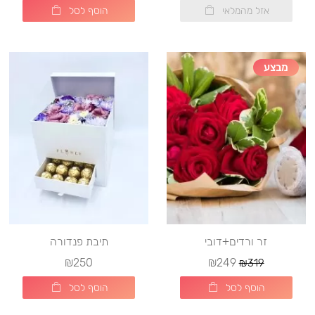
אזל מהמלאי
הוסף לסל
מבצע
זר ורדים+דובי
תיבת פנדורה
₪250
₪249
₪319
הוסף לסל
הוסף לסל