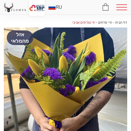
RU
דף הבית
-
זרי פרחים
-
זר טוליפים אביבי
אזל
מהמלאי