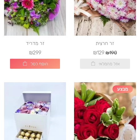
זר חרצית
זר מדריד
₪299
₪129
₪190
אזל מהמלאי
הוסף לסל
מבצע