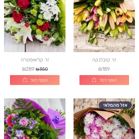
זר קזבלנקה
זר קליאופטרה
₪289
₪189
₪350
הוסף לסל
הוסף לסל
אזל מהמלאי