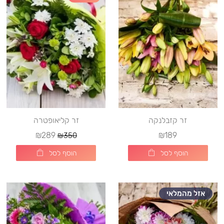
זר קזבלנקה
זר קליאופטרה
₪289
₪189
₪350
הוסף לסל
הוסף לסל
אזל מהמלאי