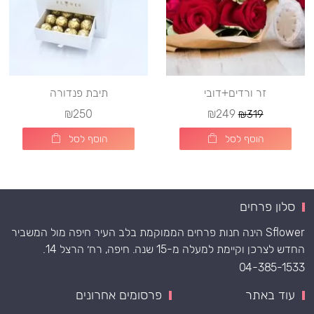
זר ורדים+דובי
תיבת פנדורה
₪250
₪249
₪319
הוסף לסל
הוסף לסל
סלון פרחים
Sflower הינה חנות פרחים הממוקמת בלב העיר חיפה מול המשביר
החדש לצרכן וקיימת למעלה מ-15 שנה. חיפה, רח׳ הרצל 14.
04-385-1533
עוד באתר
פרסומים אחרונים