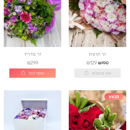
זר חרצית
זר מדריד
₪299
₪129
₪190
אזל מהמלאי
הוסף לסל
מבצע