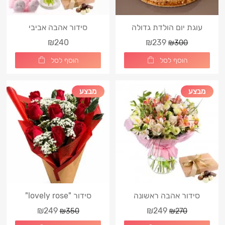
עוגת יום הולדת גדולה
סידור אהבה אביבי
₪240
₪239
₪300
הוסף לסל
הוסף לסל
מבצע
מבצע
סידור אהבה ראשונה
סידור "lovely rose"
₪249
₪249
₪350
₪270