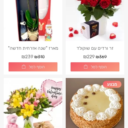
זר ורדים עם שוקולד
מארז "שנה אזרחית חדשה"
₪239
₪229
₪310
₪369
הוסף לסל
הוסף לסל
מבצע