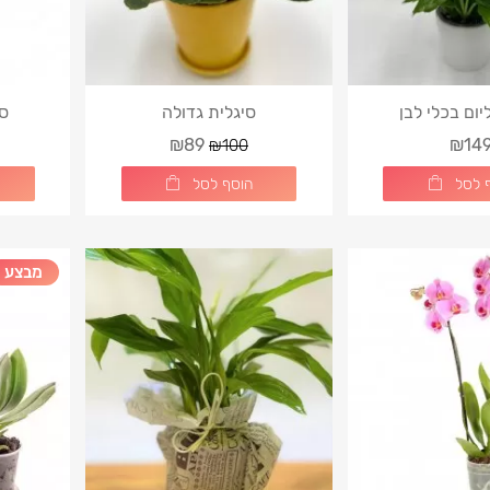
יום בכלי לבן
סיגלית גדולה
סח
₪89
₪14
₪100
 לסל
הוסף לסל
מבצע