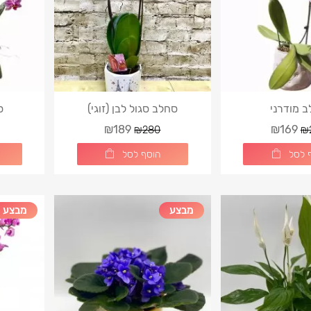
 מודרני
סחלב סגול לבן (זוגי)
ס
₪189
₪169
₪280
₪
 לסל
הוסף לסל
מבצע
מבצע