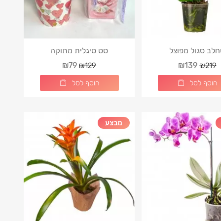
לב סגול מפוצל
סט סיגלית מתוקה
₪79
₪139
₪129
₪219
הוסף לסל
הוסף לסל
מבצע