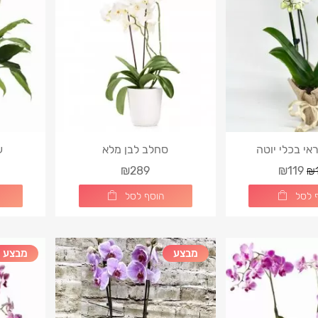
Luxury Red & Whi
י בכלי יוטה
סחלב לבן מלא
ע
₪289
₪119
₪
 לסל
הוסף לסל
מבצע
מבצע