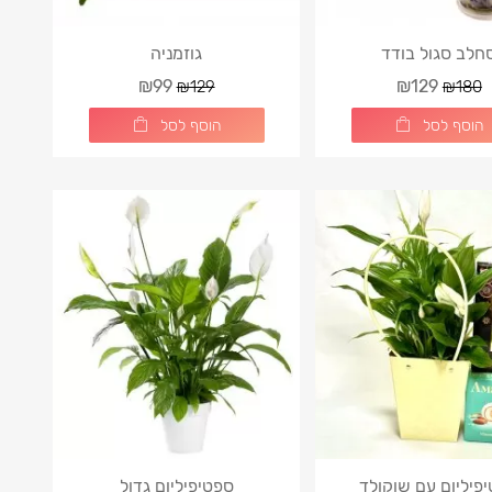
חלב סגול בודד
גוזמניה
₪99
₪129
₪129
₪180
הוסף לסל
הוסף לסל
פיליום עם שוקולד
ספטיפיליום גדול