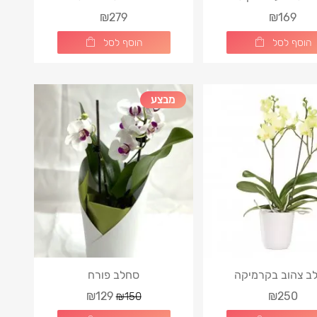
₪279
₪169
הוסף לסל
הוסף לסל
מבצע
ב צהוב בקרמיקה
סחלב פורח
₪129
₪250
₪150