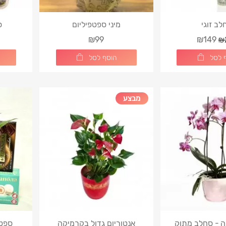
לב זוגי
מיני ספטפיליום
ס
₪99
₪149
₪
 לסל
הוסף לסל
מבצע
ה - סחלב מתוק
אנטוריום גדול בקרמיקה
ספטי