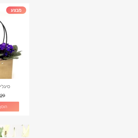
מבצע
סיגלי
29
הוסף