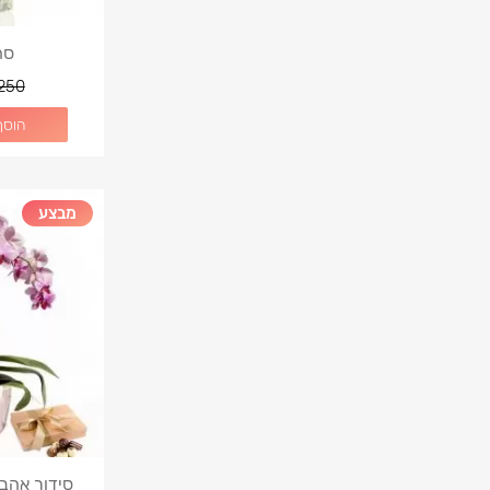
סח
250
הוסף
מבצע
סידור אהב