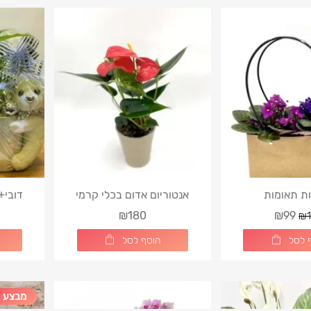
ות תאומות
אנטוריום אדום בכלי קרמי
דובי+
₪180
₪99
₪1
 לסל
הוסף לסל
מבצע