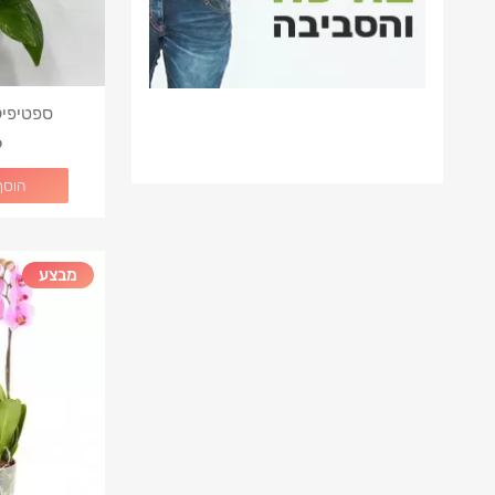
ספטיפיל
9
הוסף
מבצע