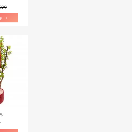
299
הוסף
עץ
9