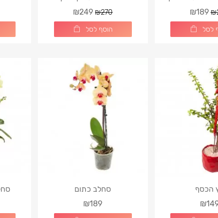
₪249
₪189
₪270
₪
 לסל
הוסף לסל
 הכסף
סחלב כתום
סחל
₪189
₪14