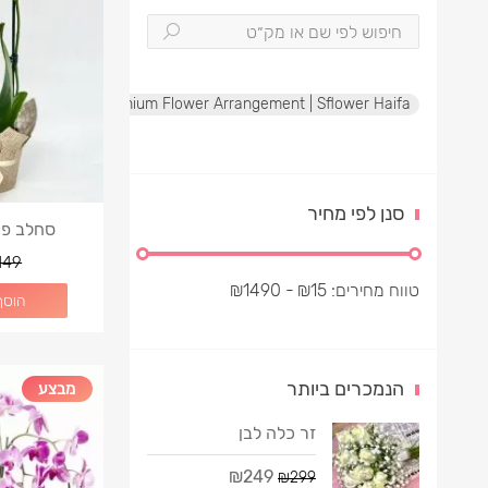
te Rose Box | Premium Flower Arrangement | Sflower Haifa
סנן לפי מחיר
סחלב פרא
149
טווח מחירים:
15
₪
- ₪
1490
הוסף
הנמכרים ביותר
מבצע
זר כלה לבן
₪249
₪299