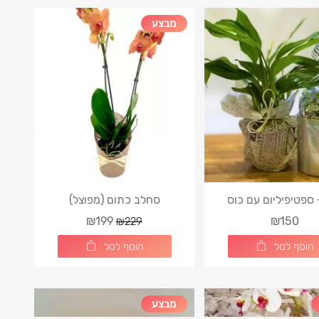
מבצע
 ספטיפיליום עם כוס
סחלב כתום (מפוצל)
שוקולד
₪199
₪150
₪229
הוסף לסל
הוסף לסל
מבצע