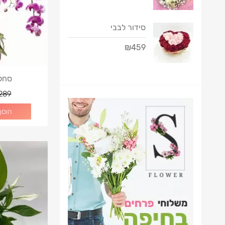
סידור לבבי
₪459
סחלב
289
הוסף