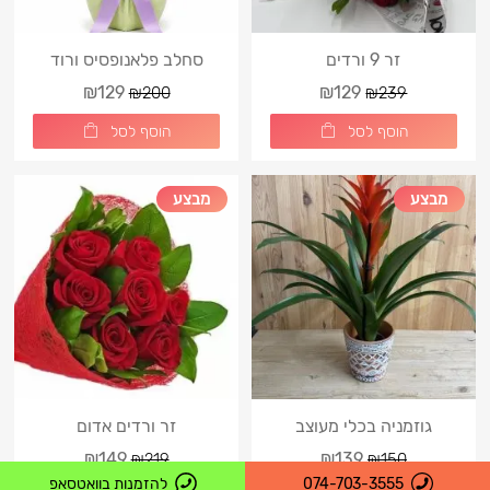
זר 9 ורדים
סחלב פלאנופסיס ורוד
באריזת מתנה יוקרתית
₪129
₪129
₪200
₪239
הוסף לסל
הוסף לסל
מבצע
מבצע
גוזמניה בכלי מעוצב
זר ורדים אדום
₪149
₪139
₪219
₪150
074-703-3555
להזמנות בוואטסאפ