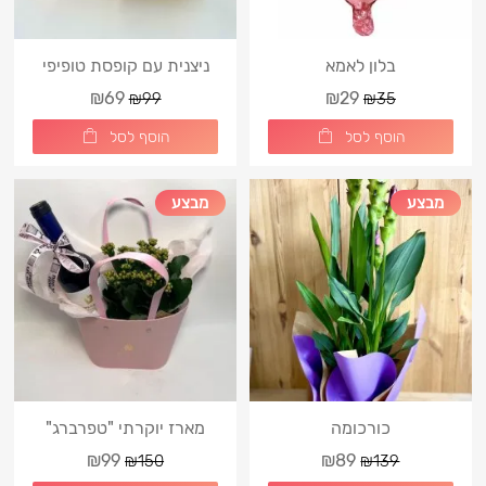
בלון לאמא
ניצנית עם קופסת טופיפי
₪69
₪29
₪99
₪35
הוסף לסל
הוסף לסל
מבצע
מבצע
כורכומה
מארז יוקרתי "טפרברג"
₪99
₪89
₪150
₪139