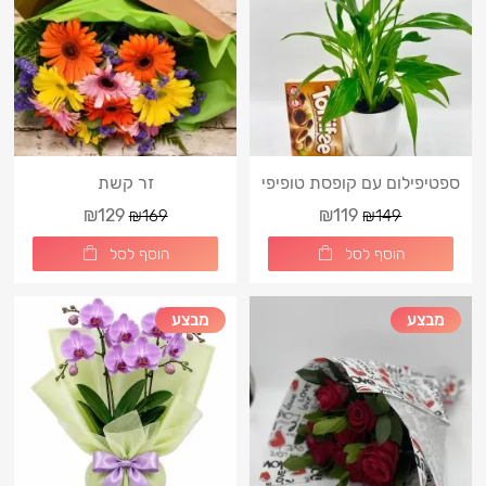
ספטיפילום עם קופסת טופיפי
זר קשת
₪129
₪119
₪169
₪149
הוסף לסל
הוסף לסל
מבצע
מבצע