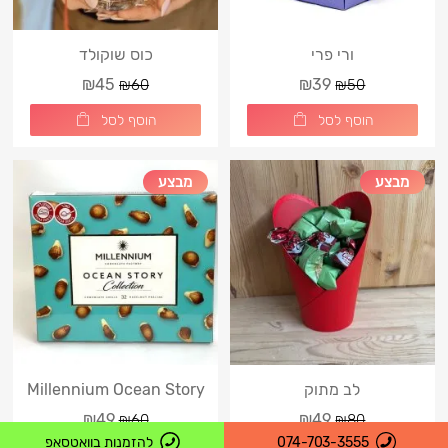
ורי פרי
כוס שוקולד
₪45
₪39
₪60
₪50
הוסף לסל
הוסף לסל
מבצע
מבצע
לב מתוק
Millennium Ocean Story
Collection
₪49
₪49
₪60
₪80
074-703-3555
להזמנות בוואטסאפ