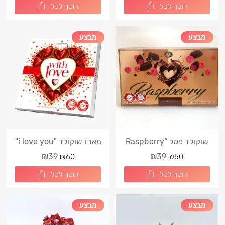
הוסף לסל
הוסף לסל
מבצע
מבצע
שוקולד פטל “Raspberry
מארז שוקולד "i love you"
Sweets”
אדום
₪39
₪39
₪60
₪50
הוסף לסל
הוסף לסל
מבצע
מבצע