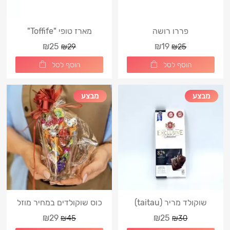
פררו רושה
מארז טופי "Toffife"
₪25
₪19
₪29
₪25
הוסף לסל
הוסף לסל
מבצע
מבצע
שוקולד מריר (taitau)
כוס שוקולדים במחיר מוזל
₪29
₪25
₪45
₪30