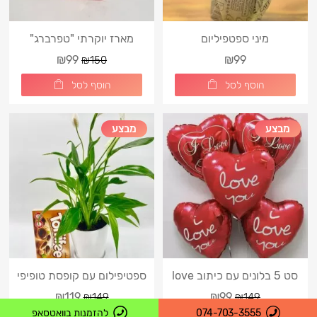
מיני ספטפיליום
מארז יוקרתי "טפרברג"
₪99
₪99
₪150
הוסף לסל
הוסף לסל
מבצע
מבצע
סט 5 בלונים עם כיתוב love
ספטיפילום עם קופסת טופיפי
you
₪119
₪99
₪149
₪149
074-703-3555
להזמנות בוואטסאפ