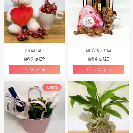
מארז מילניום
דובי מתוק
₪99
₪84
₪129
₪120
הוסף לסל
הוסף לסל
מבצע