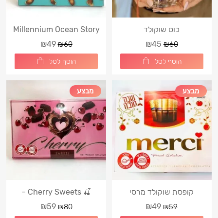
כוס שוקולד
Millennium Ocean Story
Collection
₪49
₪45
₪60
₪60
הוסף לסל
הוסף לסל
מבצע
מבצע
קופסת שוקולד מרסי
🍒 Cherry Sweets –
שוקולד עם דובדבן
₪59
₪49
₪80
₪59