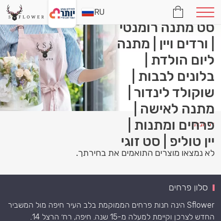
| מתנה לולנטיין |
RU
סט מתנה רומנטי
| ורדים ויין | מתנה
ליום הולדת |
בלונים לבבות |
שוקולד לינדור |
מתנה לאישה |
פרחים ומתנות |
דף הבית
יין טוליפ | סט זוגי
לא נמצאו מוצרים התואמים את בחירתך.
סלון פרחים
Sflower הינה חנות פרחים הממוקמת בלב העיר חיפה מול המשביר
החדש לצרכן וקיימת למעלה מ-15 שנה. חיפה, רח׳ הרצל 14.